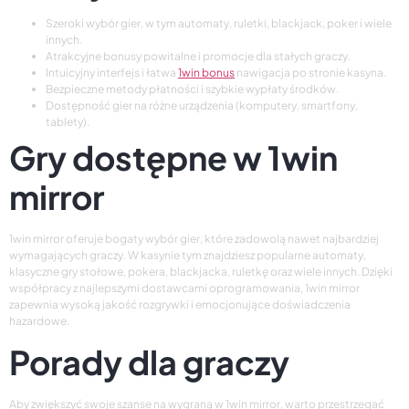
Szeroki wybór gier, w tym automaty, ruletki, blackjack, poker i wiele
innych.
Atrakcyjne bonusy powitalne i promocje dla stałych graczy.
Intuicyjny interfejs i łatwa
1win bonus
nawigacja po stronie kasyna.
Bezpieczne metody płatności i szybkie wypłaty środków.
Dostępność gier na różne urządzenia (komputery, smartfony,
tablety).
Gry dostępne w 1win
mirror
1win mirror oferuje bogaty wybór gier, które zadowolą nawet najbardziej
wymagających graczy. W kasynie tym znajdziesz popularne automaty,
klasyczne gry stołowe, pokera, blackjacka, ruletkę oraz wiele innych. Dzięki
współpracy z najlepszymi dostawcami oprogramowania, 1win mirror
zapewnia wysoką jakość rozgrywki i emocjonujące doświadczenia
hazardowe.
Porady dla graczy
Aby zwiększyć swoje szanse na wygraną w 1win mirror, warto przestrzegać