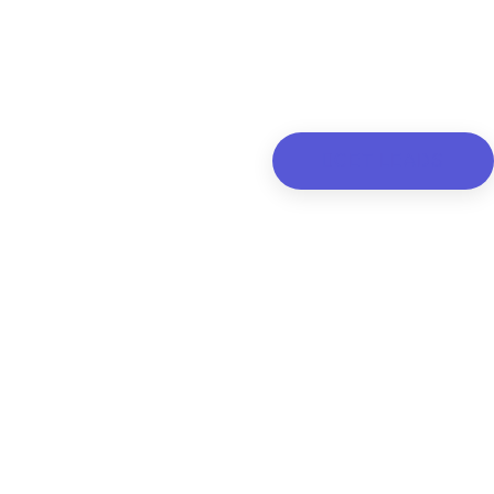
GET LEADS
tegien:
folg beim