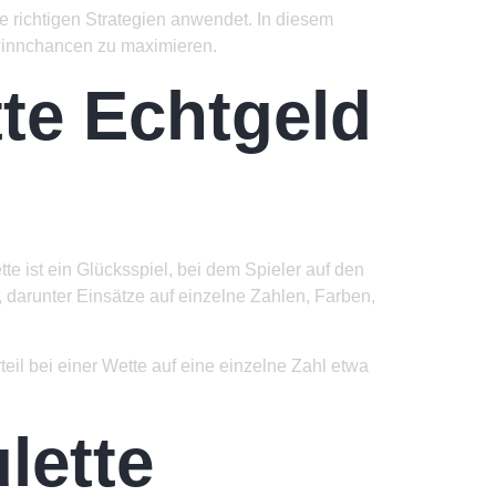
 richtigen Strategien anwendet. In diesem
Gewinnchancen zu maximieren.
te Echtgeld
te ist ein Glücksspiel, bei dem Spieler auf den
 darunter Einsätze auf einzelne Zahlen, Farben,
teil bei einer Wette auf eine einzelne Zahl etwa
lette