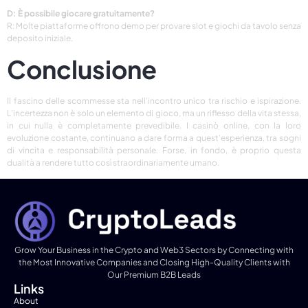
D: È possibile giocare gratuitamente?
R: Molte piattaforme offrono demo per provare slot e giochi da tavolo senza
deposito iniziale.
Conclusione
Il fascino delle scommesse sta nell’incontro unico tra rischio e ispirazione.
L’incertezza non è solo un elemento di gioco, ma un riflesso della vita stessa,
in cui nulla è completamente prevedibile. I casinò online, con la loro
evoluzione costante, continuano a dare forma a quest’esperienza, tra sogni
di vincita e responsabilità personale. Forse, in fondo, è proprio questa
dualità a rendere tutto così straordinariamente umano.
Grow Your Business in the Crypto and Web3 Sectors by Connecting with
the Most Innovative Companies and Closing High-Quality Clients with
Our Premium B2B Leads
Links
About