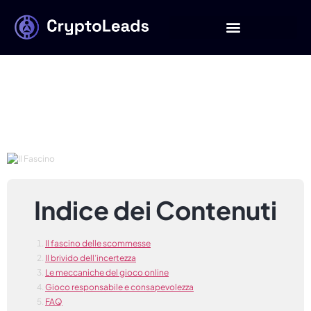
Il fascino delle
scommesse e il
brivido
dell’incertezza
Indice dei Contenuti
Il fascino delle scommesse
Il brivido dell’incertezza
Le meccaniche del gioco online
Gioco responsabile e consapevolezza
FAQ