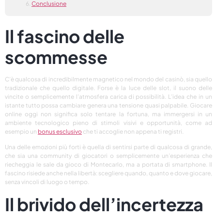
Conclusione
Il fascino delle
scommesse
C’è qualcosa di incredibilmente magnetico nel mondo del casinò, sia quello
tradizionale che quello digitale. Forse è la luce delle slot, il suono delle
vincite o semplicemente l’atmosfera carica di possibilità. L’idea che in un
istante tutto possa cambiare genera una tensione quasi palpabile. Giocare
online oggi non significa solo tentare la fortuna, ma immergersi in un
ambiente tecnologico pieno di stimoli visivi e opportunità, come ad
esempio un
bonus esclusivo
che ti accoglie non appena ti registri.
Una delle emozioni più forti è quella di sentirsi parte di qualcosa di grande,
che sia una community di giocatori o semplicemente un’esperienza che
riecheggia le sale da gioco di Montecarlo, ma a portata di smartphone. Il
fascino risiede anche nella libertà: scegliere quando, quanto e dove giocare,
senza vincoli di luogo o tempo.
Il brivido dell’incertezza