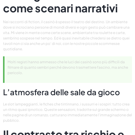
come scenari narrativi
Nei racconti di fiction, il casinò è spesso il teatro del destino. Un ambiente
dove si incrociano persone di mondi diversi e ogni gesto può cambiare una
vita. Mi viene in mente come certe scene, ambientate tra roulette e carte,
sembrino sospese nel tempo. Ed è quasi inevitabile chiedersi se dietro quei
tavoli non ci sia anche un po’ di noi, con le nostre piccole scommesse
quotidiane.
Molti registi hanno ammesso che le luci dei casinò sono più difficili da
filmare di quanto sembri perché devono trasmettere fascino, ma anche
pericolo.
L’atmosfera delle sale da gioco
Le slot lampeggianti, le fiches che tintinnano, i sussurri e i sospiri: tutto crea
un ritmo quasi ipnotico. Queste sensazioni, tradotte sul grande schermo o
nelle pagine di un romanzo, catturano immediatamente l’immaginazione del
pubblico.
Il contrasto tra rischio e