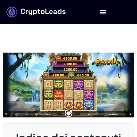
Perché i casinò
continuano a ispirare
film e romanzi